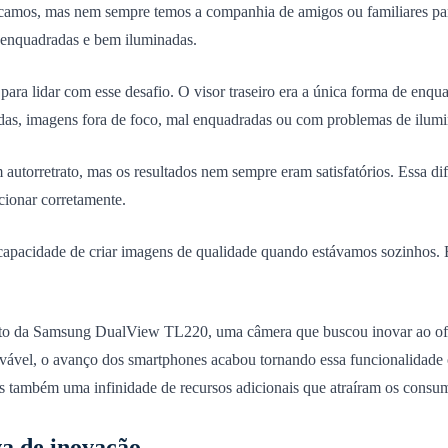
camos, mas nem sempre temos a companhia de amigos ou familiares para
em enquadradas e bem iluminadas.
ra lidar com esse desafio. O visor traseiro era a única forma de enquad
tradas, imagens fora de foco, mal enquadradas ou com problemas de ilum
autorretrato, mas os resultados nem sempre eram satisfatórios. Essa di
cionar corretamente.
capacidade de criar imagens de qualidade quando estávamos sozinhos. Era
ento da Samsung DualView TL220, uma câmera que buscou inovar ao ofere
uvável, o avanço dos smartphones acabou tornando essa funcionalidade 
as também uma infinidade de recursos adicionais que atraíram os consu
a de inovação