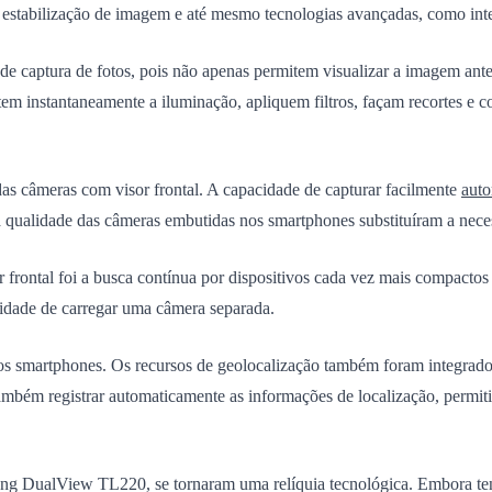
estabilização de imagem e até mesmo tecnologias avançadas, como intelig
e captura de fotos, pois não apenas permitem visualizar a imagem ant
justem instantaneamente a iluminação, apliquem filtros, façam recortes e
 das câmeras com visor frontal. A capacidade de capturar facilmente
auto
e a qualidade das câmeras embutidas nos smartphones substituíram a nece
r frontal foi a busca contínua por dispositivos cada vez mais compacto
sidade de carregar uma câmera separada.
os smartphones. Os recursos de geolocalização também foram integrado
mbém registrar automaticamente as informações de localização, permit
ng DualView TL220, se tornaram uma relíquia tecnológica. Embora tenh