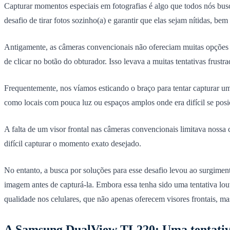
Capturar momentos especiais em fotografias é algo que todos nós bus
desafio de tirar fotos sozinho(a) e garantir que elas sejam nítidas, b
Antigamente, as câmeras convencionais não ofereciam muitas opções pa
de clicar no botão do obturador. Isso levava a muitas tentativas frus
Frequentemente, nos víamos esticando o braço para tentar capturar um 
como locais com pouca luz ou espaços amplos onde era difícil se posi
A falta de um visor frontal nas câmeras convencionais limitava nossa 
difícil capturar o momento exato desejado.
No entanto, a busca por soluções para esse desafio levou ao surgim
imagem antes de capturá-la. Embora essa tenha sido uma tentativa lo
qualidade nos celulares, que não apenas oferecem visores frontais, m
A Samsung DualView TL220: Uma tentativ