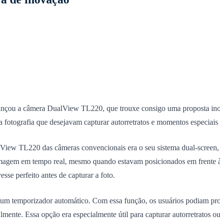
 lançou a câmera DualView TL220, que trouxe consigo uma proposta in
da fotografia que desejavam capturar autorretratos e momentos especiais
iew TL220 das câmeras convencionais era o seu sistema dual-screen, co
imagem em tempo real, mesmo quando estavam posicionados em frente à 
sse perfeito antes de capturar a foto.
m temporizador automático. Com essa função, os usuários podiam prog
lmente. Essa opção era especialmente útil para capturar autorretratos 