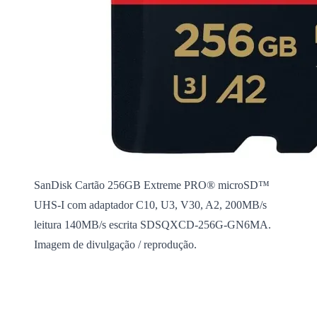
SanDisk Cartão 256GB Extreme PRO® microSD™
UHS-I com adaptador C10, U3, V30, A2, 200MB/s
leitura 140MB/s escrita SDSQXCD-256G-GN6MA.
Imagem de divulgação / reprodução.