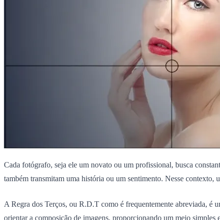
Cada fotógrafo, seja ele um novato ou um profissional, busca constan
também transmitam uma história ou um sentimento. Nesse contexto, u
A Regra dos Terços, ou R.D.T como é frequentemente abreviada, é uma 
orientar a composição de imagens, proporcionando um meio simples e ef