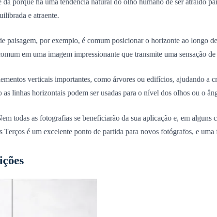
se dá porque há uma tendência natural do olho humano de ser atraído pa
ilibrada e atraente.
de paisagem, por exemplo, é comum posicionar o horizonte ao longo de
omum em uma imagem impressionante que transmite uma sensação de p
ementos verticais importantes, como árvores ou edifícios, ajudando a cri
o as linhas horizontais podem ser usadas para o nível dos olhos ou o âng
Nem todas as fotografias se beneficiarão da sua aplicação e, em alguns c
 Terços é um excelente ponto de partida para novos fotógrafos, e uma fe
ições