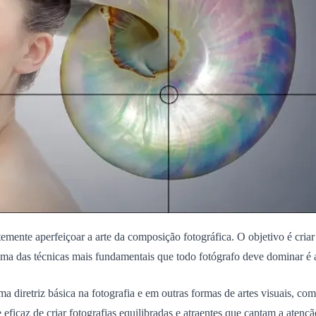
temente aperfeiçoar a arte da composição fotográfica. O objetivo é cri
ma das técnicas mais fundamentais que todo fotógrafo deve dominar é 
diretriz básica na fotografia e em outras formas de artes visuais, co
icaz de criar fotografias equilibradas e atraentes que captam a atençã